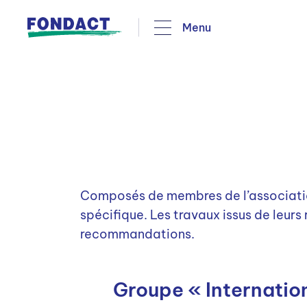
Menu
Qui sommes-nous
Organisation
Mission et valeurs
Gouvernance de
Fondact
RECHERCHES LES PLUS POPULAIRE
Stratégie & objectifs
Groupes de travail
Nos actions
épargne
Interview
Rech 
Club entreprises
Notre offre
Nos adhérents
Composés de membres de l’association 
spécifique. Les travaux issus de leurs
recommandations.
Groupe « Internatio