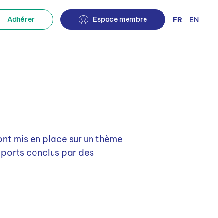
Fermer
Adhérer
Espace membre
FR
EN
Recherche
alités
International
Contact
ont mis en place sur un thème
apports conclus par des