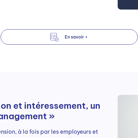
En savoir +
on et intéressement, un
management »
nsion, à la fois par les employeurs et