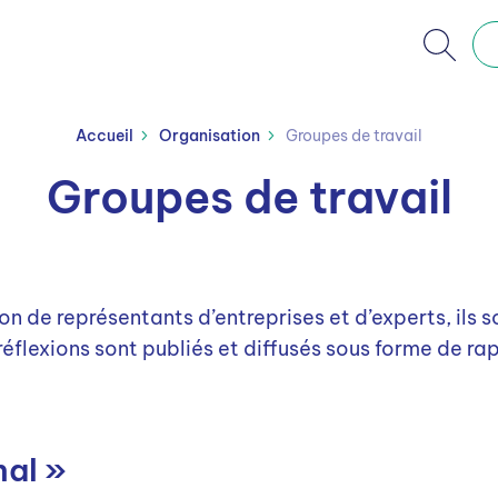
Documentation
Accueil
Organisation
Groupes de travail
Chiffres-clés de
Groupes de travail
l’épargne salariale
S
Liens utiles
Evénements
Actu
de test
Réglementation
de représentants d’entreprises et d’experts, ils s
 réflexions sont publiés et diffusés sous forme de r
nal »